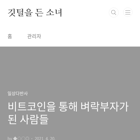
본문 바로가기
깃털을 든 소녀
홈
관리자
일상다반사
비트코인을 통해 벼락부자가
된 사람들
by ◆◇○◎
2021. 4. 20.