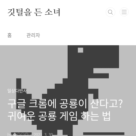
본문 바로가기
깃털을 든 소녀
홈
관리자
일상다반사
구글 크롬에 공룡이 산다고?
귀여운 공룡 게임 하는 법
by ◆◇○◎
2021. 3. 30.