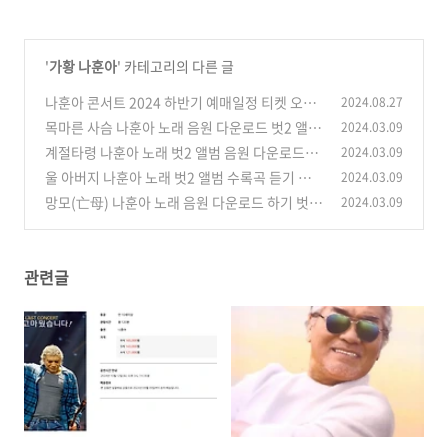
'
가황 나훈아
' 카테고리의 다른 글
나훈아 콘서트 2024 하반기 예매일정 티켓 오픈
2024.08.27
일정 안내
목마른 사슴 나훈아 노래 음원 다운로드 벗2 앨범
2024.03.09
(0)
수록곡 2019 신곡
계절타령 나훈아 노래 벗2 앨범 음원 다운로드하
2024.03.09
(0)
기
울 아버지 나훈아 노래 벗2 앨범 수록곡 듣기 음
2024.03.09
(0)
원 다운로드하기
망모(亡母) 나훈아 노래 음원 다운로드 하기 벗2
2024.03.09
(0)
수록곡 추천곡
(0)
관련글