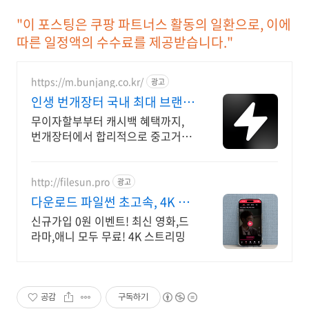
"이 포스팅은 쿠팡 파트너스 활동의 일환으로, 이에
따른 일정액의 수수료를 제공받습니다."
https://m.bunjang.co.kr/
광고
인생 번개장터 국내 최대 브랜드
중고거래
무이자할부부터 캐시백 혜택까지,
번개장터에서 합리적으로 중고거래
하세요 전국 각지에서 올라오는 전
국구 최다 상품 매일 10만 개 이상의
신규 상품 업로드
http://filesun.pro
광고
다운로드 파일썬 초고속, 4K 실
시간 보기!
신규가입 0원 이벤트! 최신 영화,드
라마,애니 모두 무료! 4K 스트리밍
공감
구독하기