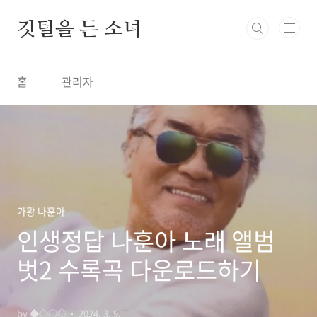
본문 바로가기
깃털을 든 소녀
홈
관리자
가황 나훈아
인생정답 나훈아 노래 앨범
벗2 수록곡 다운로드하기
by ◆◇○◎
2024. 3. 9.